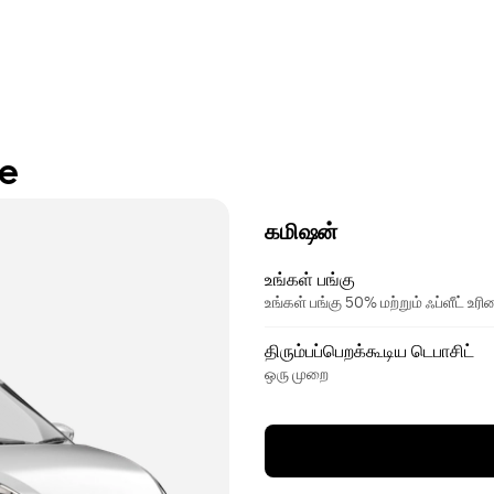
re
கமிஷன்
உங்கள் பங்கு
உங்கள் பங்கு 50% மற்றும் ஃப்ளீட் 
திரும்பப்பெறக்கூடிய டெபாசிட்
ஒரு முறை