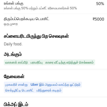
உங்கள் பங்கு
50%
உங்கள் பங்கு 50% மற்றும் ஃப்ளீட் உரிமையாளர்கள் 50%
திரும்பப்பெறக்கூடிய டெபாசிட்
₹5000
ஒரு முறை
சப்ளையரிடமிருந்து பிற செலவுகள்
Daily food.
அடங்கும்
வாகனக் காப்பீடு
பராமரிப்பு
காரை வீட்டிற்கு எடுத்துச் செல்லலாம்
தேவைகள்
முகவரிச் சான்று
Uber இல் அனுபவம் வாய்ந்த ஓட்டுநர்
செக்யூரிட்டி டெபாசிட்
பரிந்துரைக் கடிதம்
பிக்அப் இடம்