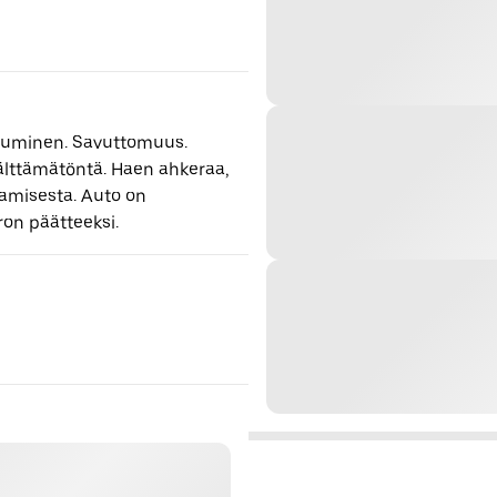
ketuminen. Savuttomuus.
älttämätöntä. Haen ahkeraa,
ajamisesta. Auto on
ron päätteeksi.