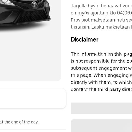
Tarjolla hyvin tienaavat vuoro
on myös ajoittain klo 04(06
Provisiot maksetaan heti seur
tiistaisin. Lasku maksetaan
Disclaimer
The information on this page
is not responsible for the c
subsequent engagement with
this page. When engaging wi
directly with them, to which
contact the third party direc
at the end of the day.