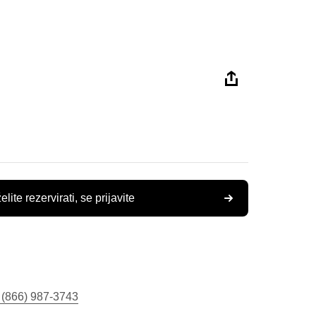
elite rezervirati, se prijavite
 (866) 987-3743