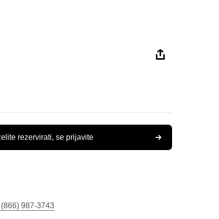
elite rezervirati, se prijavite
 (866) 987-3743