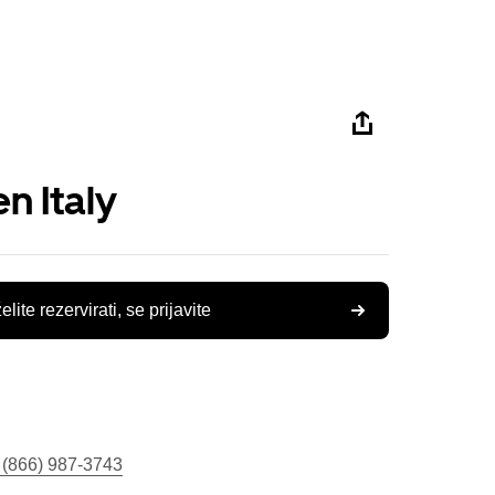
n Italy
elite rezervirati, se prijavite
 (866) 987-3743