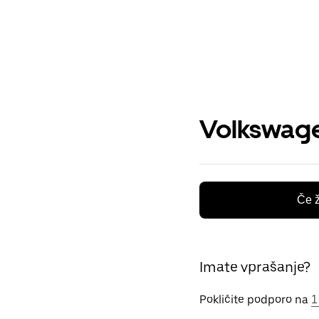
Volkswage
Če ž
Imate vprašanje?
Pokličite podporo na
1