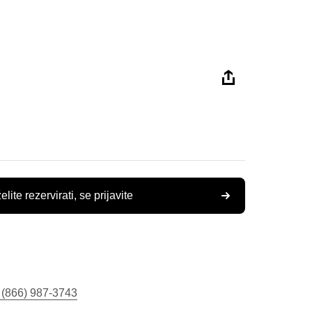
elite rezervirati, se prijavite
 (866) 987-3743