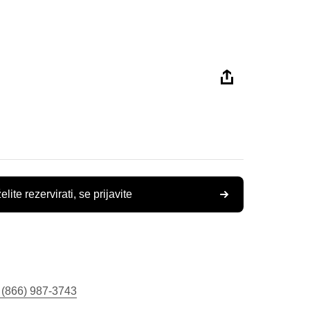
elite rezervirati, se prijavite
 (866) 987-3743