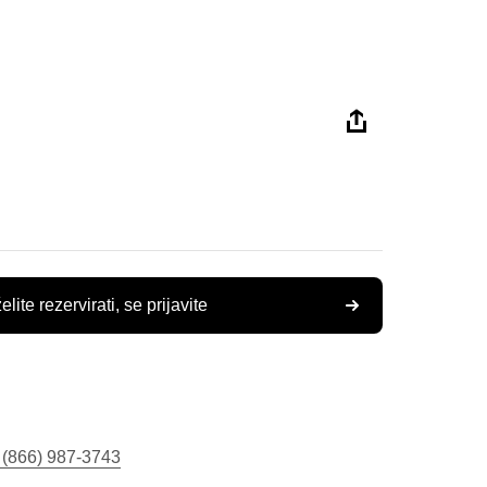
elite rezervirati, se prijavite
 (866) 987-3743