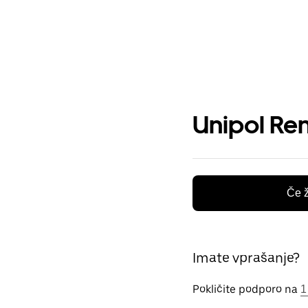
Unipol Ren
Če ž
Imate vprašanje?
Pokličite podporo na
1