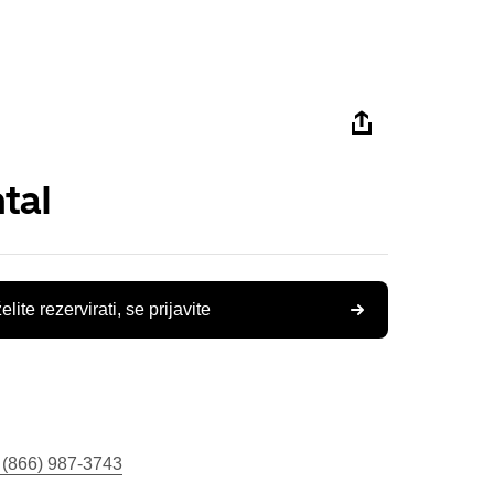
tal
elite rezervirati, se prijavite
 (866) 987-3743