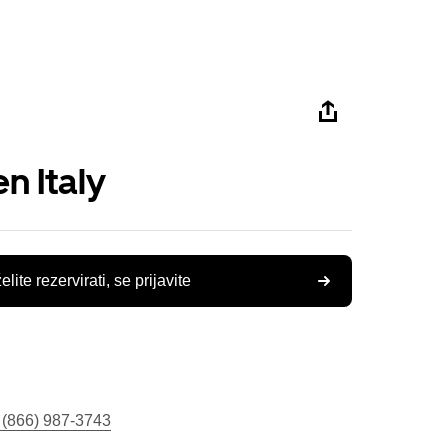
n Italy
elite rezervirati, se prijavite
 (866) 987-3743