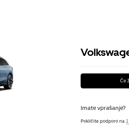
Volkswage
Če ž
Imate vprašanje?
Pokličite podporo na
1