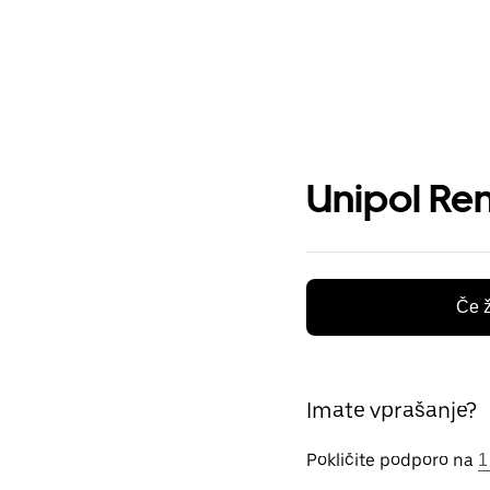
Unipol Ren
Če ž
Imate vprašanje?
Pokličite podporo na
1