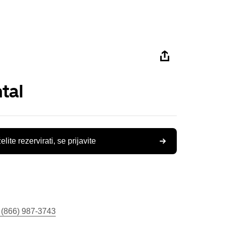
tal
elite rezervirati, se prijavite
 (866) 987-3743