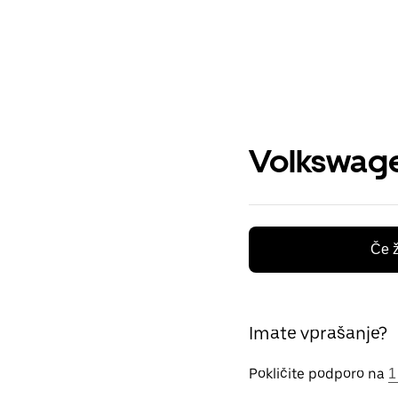
Volkswage
Če ž
Imate vprašanje?
Pokličite podporo na
1