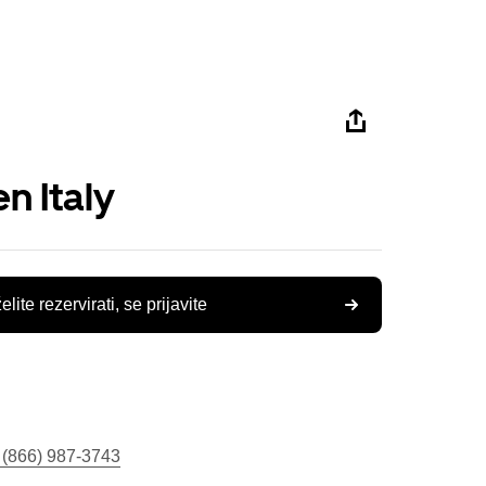
n Italy
elite rezervirati, se prijavite
 (866) 987-3743