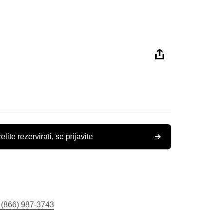
elite rezervirati, se prijavite
 (866) 987-3743