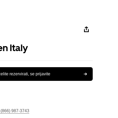
n Italy
elite rezervirati, se prijavite
 (866) 987-3743