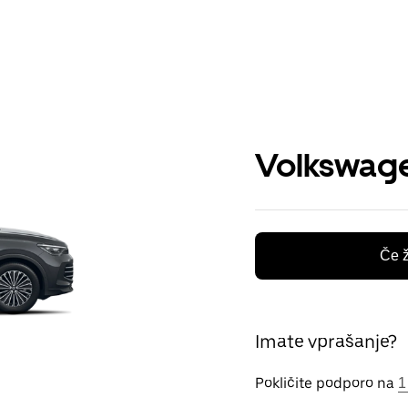
Volkswage
Če ž
Imate vprašanje?
Pokličite podporo na
1