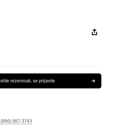
elite rezervirati, se prijavite
 (866) 987-3743