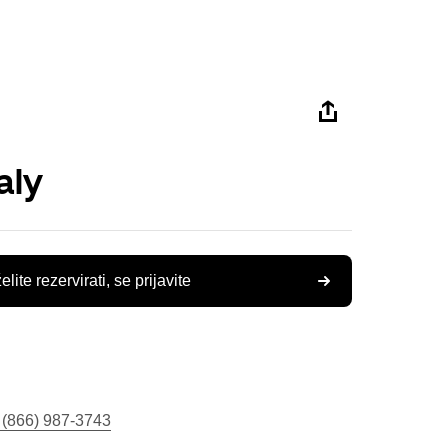
aly
elite rezervirati, se prijavite
 (866) 987-3743