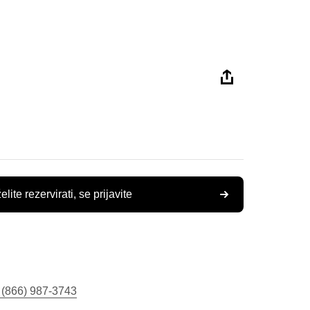
elite rezervirati, se prijavite
 (866) 987-3743