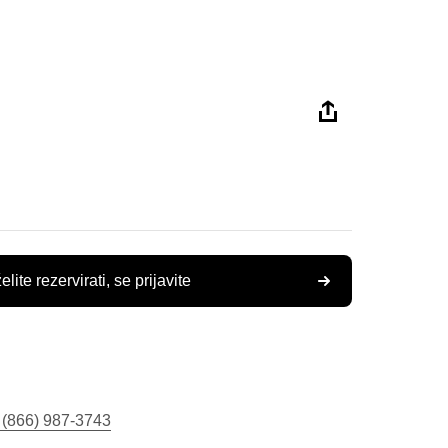
elite rezervirati, se prijavite
 (866) 987-3743