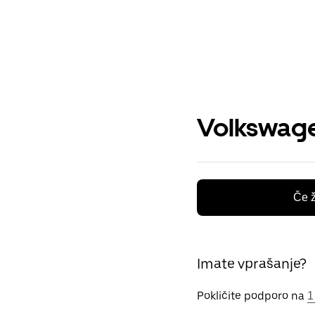
Volkswage
Če ž
Imate vprašanje?
Pokličite podporo na
1