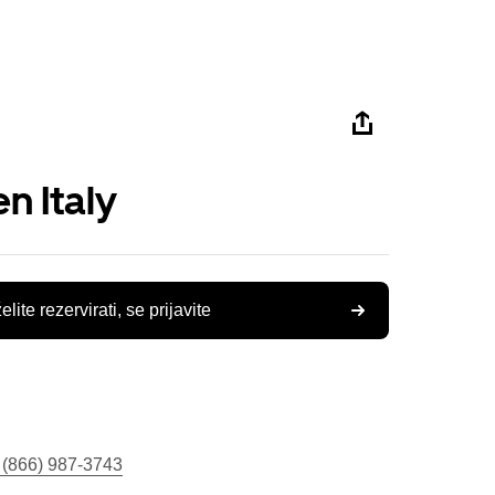
n Italy
elite rezervirati, se prijavite
 (866) 987-3743