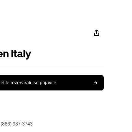
n Italy
elite rezervirati, se prijavite
 (866) 987-3743