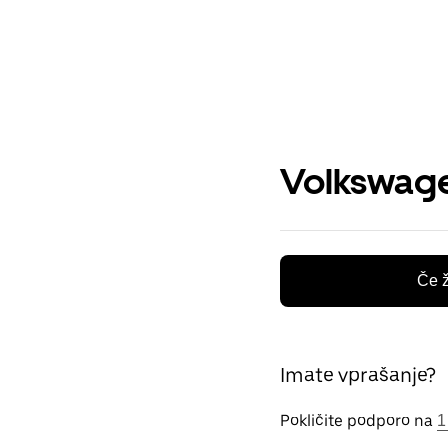
Volkswage
Če ž
Imate vprašanje?
Pokličite podporo na
1