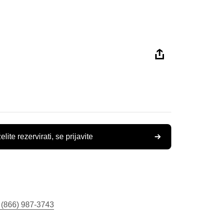
elite rezervirati, se prijavite
 (866) 987-3743