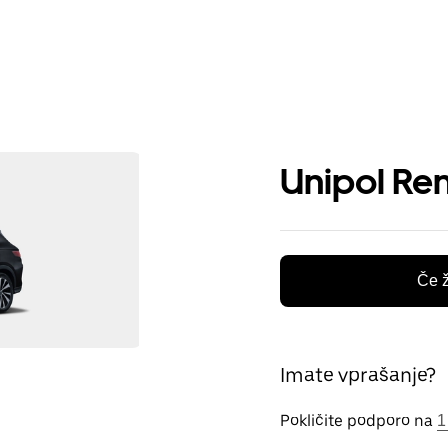
Unipol Ren
Če ž
Imate vprašanje?
Pokličite podporo na
1