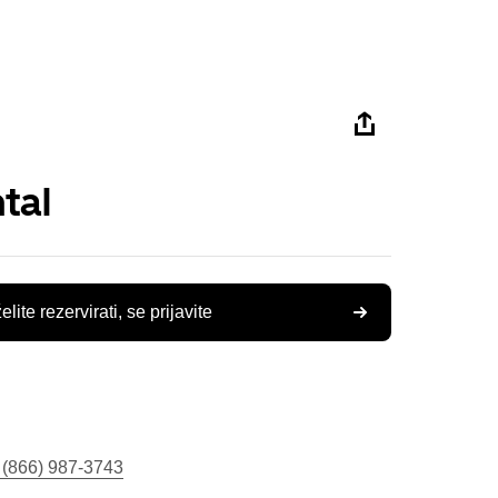
tal
elite rezervirati, se prijavite
 (866) 987-3743