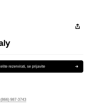
aly
elite rezervirati, se prijavite
 (866) 987-3743