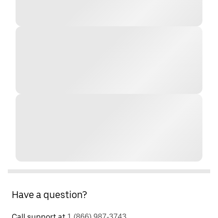
Have a question?
Call support at
1 (866) 987-3743