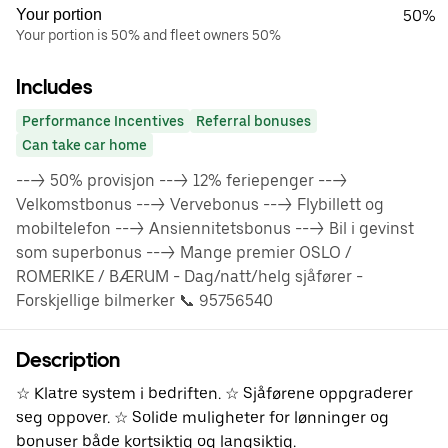
Your portion
50%
Your portion is 50% and fleet owners 50%
Includes
Performance Incentives
Referral bonuses
Can take car home
---> 50% provisjon ---> 12% feriepenger --->
Velkomstbonus ---> Vervebonus ---> Flybillett og
mobiltelefon ---> Ansiennitetsbonus ---> Bil i gevinst
som superbonus ---> Mange premier OSLO /
ROMERIKE / BÆRUM - Dag/natt/helg sjåfører -
Forskjellige bilmerker 📞 95756540
Description
☆ Klatre system i bedriften. ☆ Sjåførene oppgraderer
seg oppover. ☆ Solide muligheter for lønninger og
bonuser både kortsiktig og langsiktig.