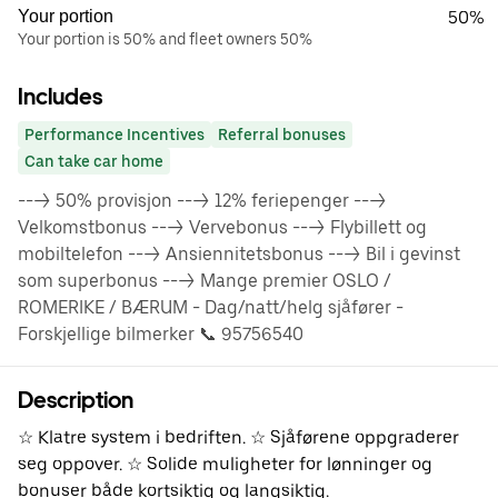
Your portion
50%
Your portion is 50% and fleet owners 50%
Includes
Performance Incentives
Referral bonuses
Can take car home
---> 50% provisjon ---> 12% feriepenger --->
Velkomstbonus ---> Vervebonus ---> Flybillett og
mobiltelefon ---> Ansiennitetsbonus ---> Bil i gevinst
som superbonus ---> Mange premier OSLO /
ROMERIKE / BÆRUM - Dag/natt/helg sjåfører -
Forskjellige bilmerker 📞 95756540
Description
☆ Klatre system i bedriften. ☆ Sjåførene oppgraderer
seg oppover. ☆ Solide muligheter for lønninger og
bonuser både kortsiktig og langsiktig.