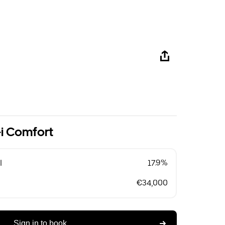
i Comfort
l
17.9%
€34,000
Sign in to book