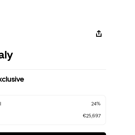
aly
xclusive
l
24%
€25,697