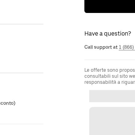
Have a question?
Call support at
1 (866)
Le offerte sono propos
consultabili sul sito 
responsabilità a rigua
sconto)