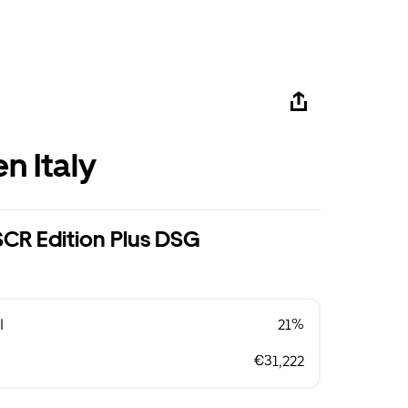
n Italy
SCR Edition Plus DSG
l
21%
€31,222