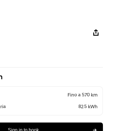
n
Fino a 570 km
ria
82.5 kWh
Sign in to book