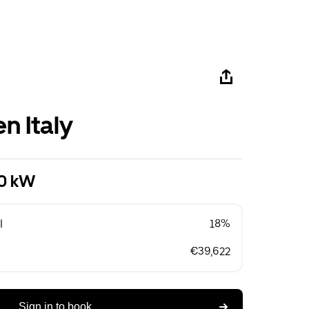
n Italy
10 kW
l
18%
€39,622
Sign in to book