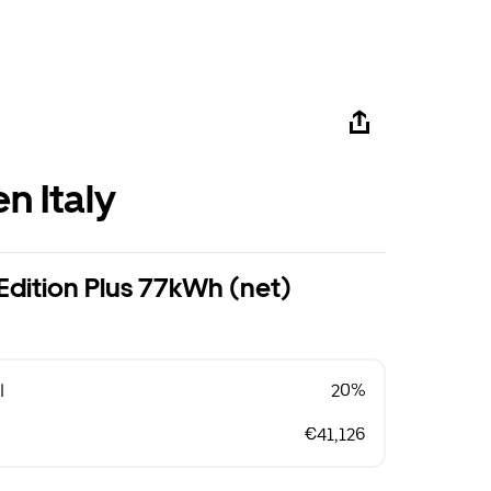
n Italy
 Edition Plus 77kWh (net)
l
20%
€41,126