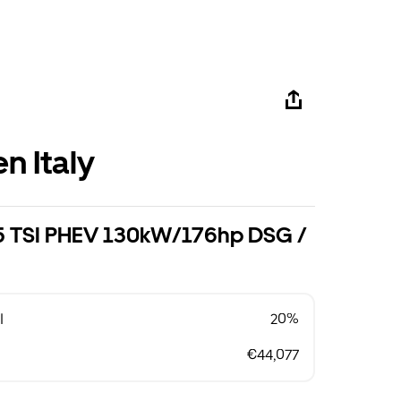
n Italy
1.5 TSI PHEV 130kW/176hp DSG /
l
20%
€44,077