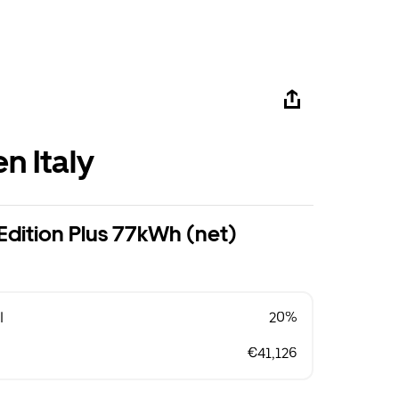
n Italy
 Edition Plus 77kWh (net)
l
20%
€41,126