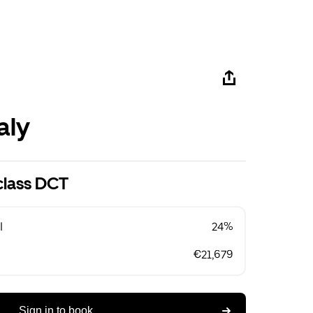
aly
class DCT
l
24%
€21,679
Sign in to book