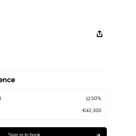
lence
l
12.50%
€43,300
Sign in to book