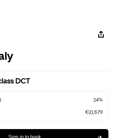
aly
class DCT
l
24%
€21,679
Sign in to book