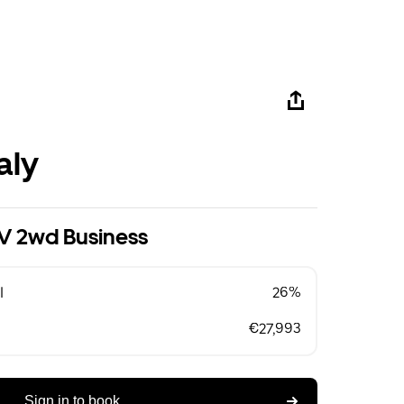
aly
V 2wd Business
l
26%
€27,993
Sign in to book