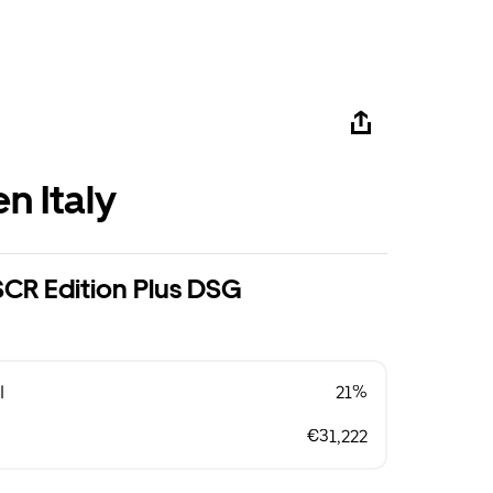
n Italy
SCR Edition Plus DSG
l
21%
€31,222