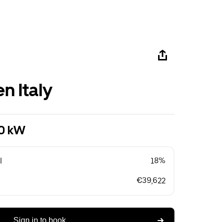
n Italy
10 kW
l
18%
€39,622
Sign in to book