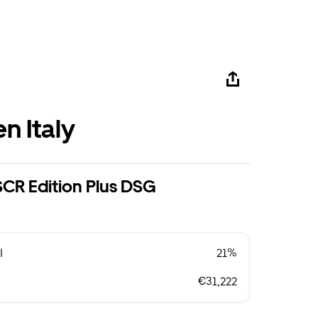
n Italy
SCR Edition Plus DSG
l
21%
€31,222