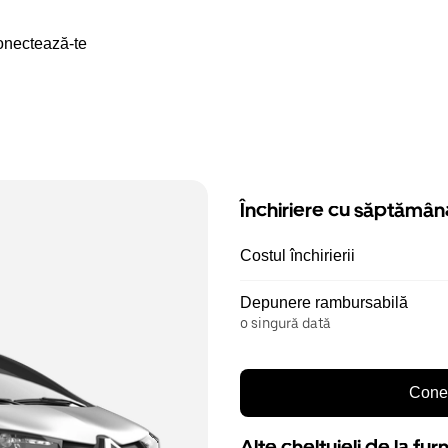
nectează-te
Închiriere cu săptămân
Costul închirierii
Depunere rambursabilă
o singură dată
Conec
Alte cheltuieli de la fur