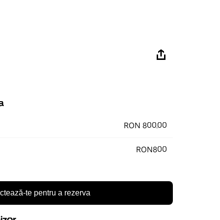
a
RON 800.00
RON800
tează-te pentru a rezerva
nizor