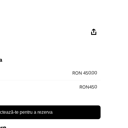
a
RON 450.00
RON450
tează-te pentru a rezerva
ere