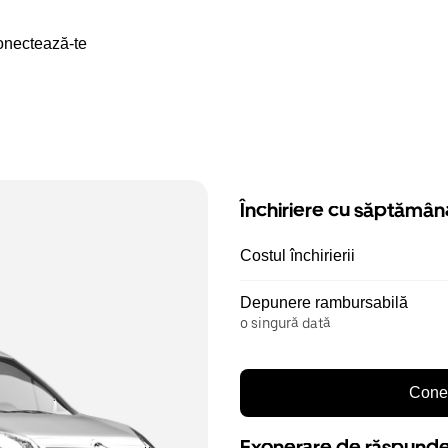
nectează-te
Închiriere cu săptămân
Costul închirierii
Depunere rambursabilă
o singură dată
Conec
Exonerare de răspund