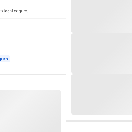
m local seguro.
guro