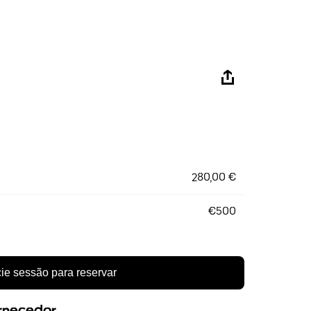
280,00 €
€500
cie sessão para reservar
ornecedor