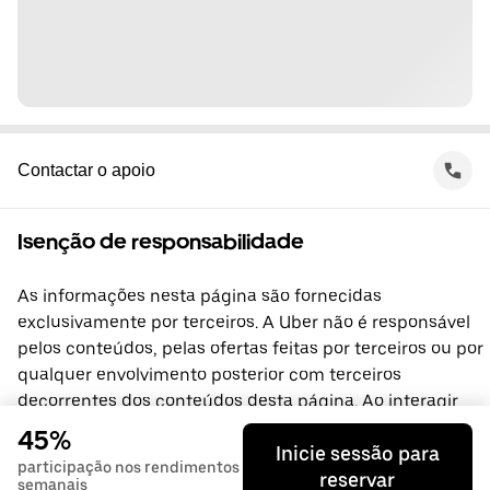
Contactar o apoio
Isenção de responsabilidade
As informações nesta página são fornecidas
exclusivamente por terceiros. A Uber não é responsável
pelos conteúdos, pelas ofertas feitas por terceiros ou por
qualquer envolvimento posterior com terceiros
decorrentes dos conteúdos desta página. Ao interagir
com terceiros, celebra diretamente um acordo com os
45%
Inicie sessão para
mesmos, do qual a Uber não é parte. Se tiver alguma
participação nos rendimentos
reservar
dúvida, contacte diretamente os terceiros.
semanais