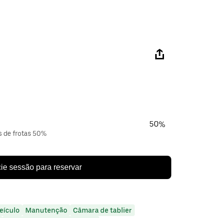
50%
s de frotas 50%
cie sessão para reservar
eículo
Manutenção
Câmara de tablier