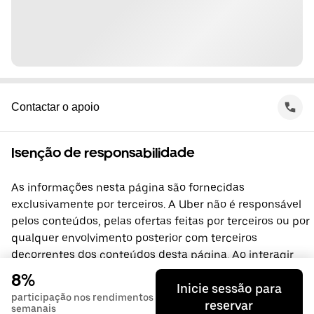
Contactar o apoio
Isenção de responsabilidade
As informações nesta página são fornecidas
exclusivamente por terceiros. A Uber não é responsável
pelos conteúdos, pelas ofertas feitas por terceiros ou por
qualquer envolvimento posterior com terceiros
decorrentes dos conteúdos desta página. Ao interagir
com terceiros, celebra diretamente um acordo com os
8%
Inicie sessão para
mesmos, do qual a Uber não é parte. Se tiver alguma
participação nos rendimentos
reservar
dúvida, contacte diretamente os terceiros.
semanais