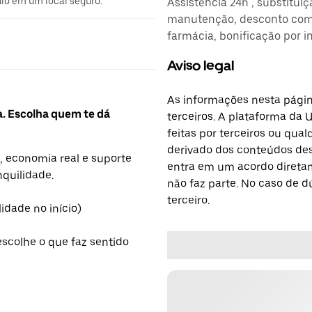
ulo em um local seguro.
Assistência 24h , substitui
manutenção, desconto comb
farmácia, bonificação por i
Aviso legal
As informações nesta págin
a. Escolha quem te dá
terceiros. A plataforma da 
feitas por terceiros ou qu
derivado dos conteúdos dest
, economia real e suporte
entra em um acordo diretam
nquilidade.
não faz parte. No caso de 
terceiro.
lidade no início)
escolhe o que faz sentido