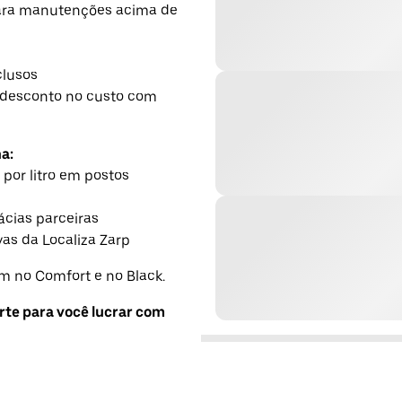
para manutenções acima de
h
clusos
desconto no custo com
a:
 por litro em postos
cias parceiras
as da Localiza Zarp
 no Comfort e no Black.
rte para você lucrar com