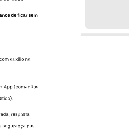
ance de ficar sem
com auxilio na
 + App (comandos
tico).
rada, resposta
s segurança nas