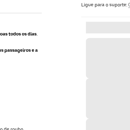
Ligue para o suporte:
as todos os dias.
us passageiros e a
so de roubo